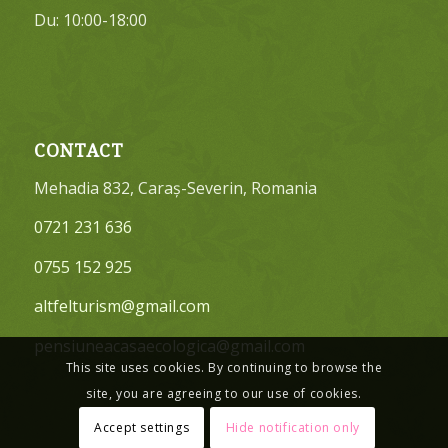
Du: 10:00-18:00
CONTACT
Mehadia 832, Caraș-Severin, Romania
0721 231 636
0755 152 925
altfelturism@gmail.com
pensiuneacasaecologica@gmail.com
This site uses cookies. By continuing to browse the
site, you are agreeing to our use of cookies.
Accept settings
Hide notification only