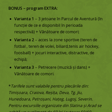
BONUS – program EXTRA:
Varianta 1
– 3 jetoane în Parcul de Aventură (în
funcție de ce e disponibil în perioada
respectivă) + Vânătoare de comori;
Varianta 2
– acces la zone sportive (teren de
fotbal , teren de volei, biliard,tenis air hockey,
foosball) + jocuri interactive, distractive, de
echipă;
Varianta 3
– Petrecere (muzică și dans) +
Vânătoare de comori.
*
Tarifele sunt valabile pentru plecările din:
Timișoara, Craiova, Reșița, Deva, Tg. Jiu,
Hunedoara, Petroșani, Hațeg, Lugoj, Severin.
Pentru excursiile organizate din Slatina și Arad se