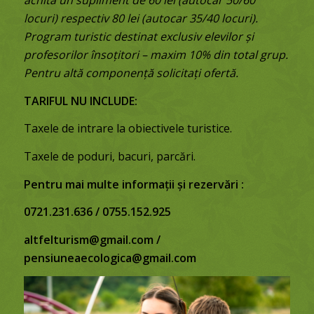
achită un supliment de 60 lei (autocar 50/60
locuri) respectiv 80 lei (autocar 35/40 locuri).
Program turistic destinat exclusiv elevilor și
profesorilor însoțitori – maxim 10% din total grup.
Pentru altă componență solicitați ofertă.
TARIFUL NU INCLUDE:
Taxele de intrare la obiectivele turistice.
Taxele de poduri, bacuri, parcări.
Pentru mai multe informații și rezervări
:
0721.231.636 / 0755.152.925
altfelturism@gmail.com /
pensiuneaecologica@gmail.com