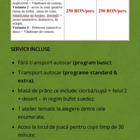
SERVICII INCLUSE:
Fără transport autocar
(program basic);
Transport autocar
(programe standard &
extra);
Masă de prânz ce include: ciorbă/supă + felul 2
+ desert – in regim bufet suedez;
1 atelier tematic la alegere dintre cele
enumerate;
Acces la locul de joacă pentru copii timp de 30
minute;