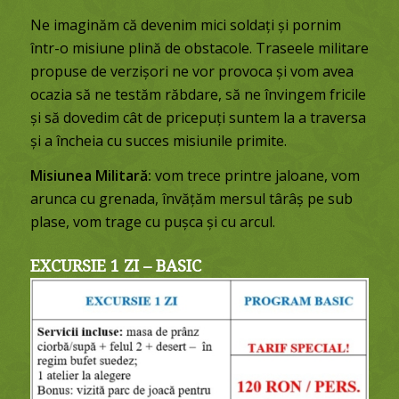
Ne imaginăm că devenim mici soldați și pornim
într-o misiune plină de obstacole. Traseele militare
propuse de verzișori ne vor provoca și vom avea
ocazia să ne testăm răbdare, să ne învingem fricile
și să dovedim cât de pricepuți suntem la a traversa
și a încheia cu succes misiunile primite.
Misiunea Militară:
vom trece printre jaloane, vom
arunca cu grenada, învățăm mersul târâș pe sub
plase, vom trage cu pușca și cu arcul.
EXCURSIE 1 ZI – BASIC